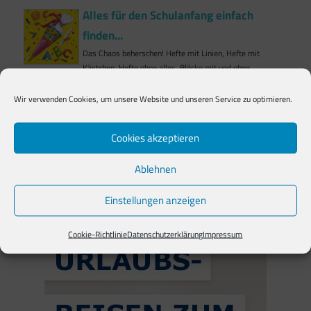
Alles für den Schulanfang einfach
finden...
Das Chaos beherschen! Hefte mit Linien, Hefte mit
Kästchen, Hefte ohne alles, Blöcke mit und ohne
Wir verwenden Cookies, um unsere Website und unseren Service zu optimieren.
Anzeige*
Cookies akzeptieren
Ablehnen
Einstellungen anzeigen
Cookie-Richtlinie
Datenschutzerklärung
Impressum