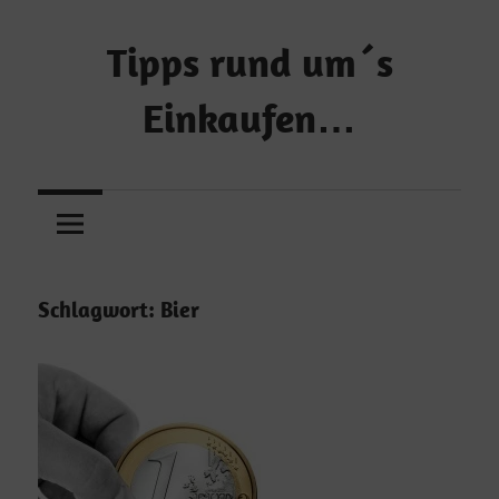
Zum
Inhalt
Tipps rund um´s
springen
Einkaufen…
…
und
Geld
sparen!
Schlagwort:
Bier