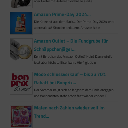
oder Gürtel mit Automatikschnalle sind e
Amazon Prime-Day 2024...
Die Katze ist aus dem Sack… Der Prime-Day 2024 wird
abermals 48 Stunden andauern. Amazon hat n
Amazon Outlet – Die Fundgrube für
Schnäppchenjäger...
Kennt Ihr schon das Amazon Outlet? Nein? Dann wird´s
jetzt aber höchste Eisenbahn. Hier* gibt´s n
Mode schlussverkauf – bis zu 70%
Rabatt bei Bonprix...
Der Sommer neigt sich so langsam dem Ende entgegen
und Weihnachten steht schon fast wieder vor der T
Malen nach Zahlen wieder voll im
Trend...