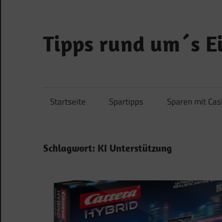
Zum
Inhalt
springen
Tipps rund um´s 
…
und
Geld
Startseite
Spartipps
Sparen mit Ca
sparen!
Schlagwort:
KI Unterstützung