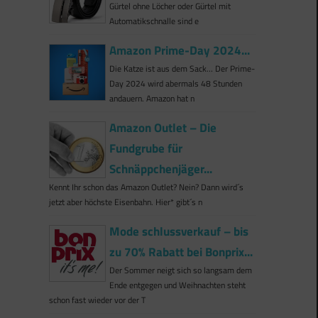
Gürtel ohne Löcher oder Gürtel mit
Automatikschnalle sind e
Amazon Prime-Day 2024...
Die Katze ist aus dem Sack… Der Prime-
Day 2024 wird abermals 48 Stunden
andauern. Amazon hat n
Amazon Outlet – Die
Fundgrube für
Schnäppchenjäger...
Kennt Ihr schon das Amazon Outlet? Nein? Dann wird´s
jetzt aber höchste Eisenbahn. Hier* gibt´s n
Mode schlussverkauf – bis
zu 70% Rabatt bei Bonprix...
Der Sommer neigt sich so langsam dem
Ende entgegen und Weihnachten steht
schon fast wieder vor der T