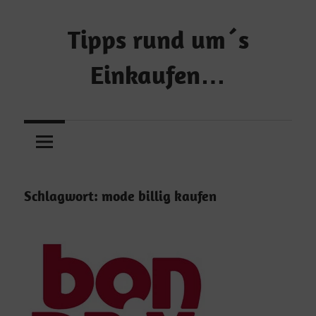
Zum
Inhalt
Tipps rund um´s
springen
Einkaufen…
…
und
Geld
sparen!
Schlagwort:
mode billig kaufen