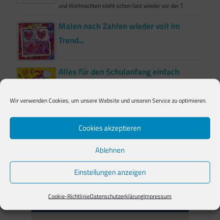
und Weihnachten steht schon fast wieder vor der T
Malen nach Zahlen wieder voll im
Trend...
Alles für den Schulanfang einfach
finden...
Das Chaos beherschen! Hefte mit Linien, Hefte mit
Wir verwenden Cookies, um unsere Website und unseren Service zu optimieren.
Kästchen, Hefte ohne alles, Blöcke mit und ohne
Cookies akzeptieren
Anzeige*
Ablehnen
Einstellungen anzeigen
Cookie-Richtlinie
Datenschutzerklärung
Impressum