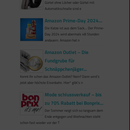
Gürtel ohne Löcher oder Gürtel mit
Automatikschnalle sind e
Amazon Prime-Day 2024...
Die Katze ist aus dem Sack… Der Prime-
Day 2024 wird abermals 48 Stunden
andauern. Amazon hat n
Amazon Outlet – Die
Fundgrube für
Schnäppchenjäger...
Kennt Ihr schon das Amazon Outlet? Nein? Dann wird´s
jetzt aber höchste Eisenbahn. Hier* gibt´s n
Mode schlussverkauf – bis
zu 70% Rabatt bei Bonprix...
Der Sommer neigt sich so langsam dem
Ende entgegen und Weihnachten steht
schon fast wieder vor der T