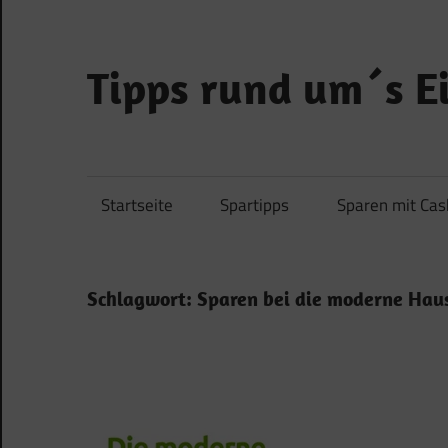
Zum
Inhalt
springen
Tipps rund um´s 
…
und
Geld
Startseite
Spartipps
Sparen mit Ca
sparen!
Schlagwort:
Sparen bei die moderne Hau