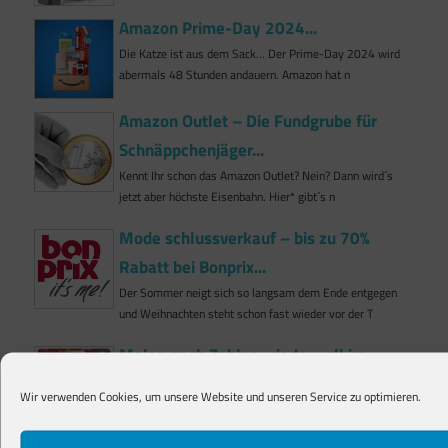
Amazon Prime-Day 2024...
Die Katze ist aus dem Sack… Der Prime-Day 2024 wird
abermals 48 Stunden andauern. Amazon hat n
Amazon Outlet – Die Fundgrube für
Schnäppchenjäger...
Kennt Ihr schon das Amazon Outlet? Nein? Dann wird´s
jetzt aber höchste Eisenbahn. Hier* gibt´s n
Mode schlussverkauf – bis zu 70%
Rabatt bei Bonprix...
Der Sommer neigt sich so langsam dem Ende entgegen
und Weihnachten steht schon fast wieder vor der T
Malen nach Zahlen wieder voll im
Trend...
Wir verwenden Cookies, um unsere Website und unseren Service zu optimieren.