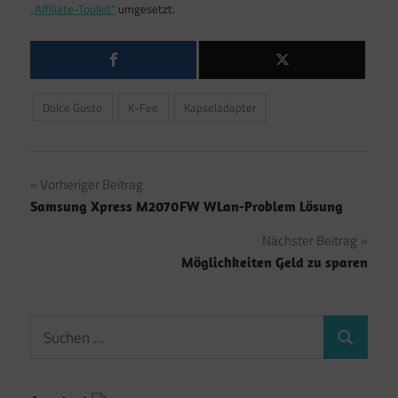
„Affiliate-Toolkit“
umgesetzt.
Dolce Gusto
K-Fee
Kapseladapter
Beitragsnavigation
Vorheriger Beitrag
Samsung Xpress M2070FW WLan-Problem Lösung
Nächster Beitrag
Möglichkeiten Geld zu sparen
Suchen
Suchen
nach: