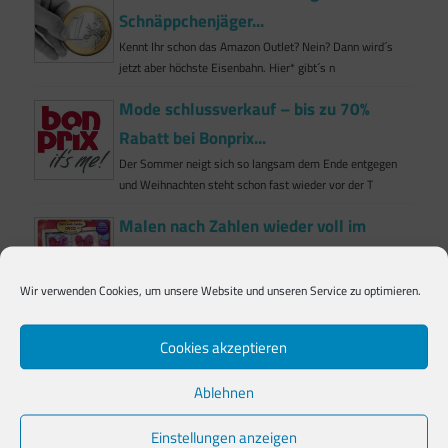
Schnäppchenjäger...
Kennt Ihr schon das Amazon Outlet? Nein? Dann wird´s
jetzt aber höchste Eisenbahn. Hier* gibt´s n
Mode schlussverkauf – bis zu 70%
Rabatt bei Bonprix...
Der Sommer neigt sich so langsam dem Ende entgegen
und Weihnachten steht schon fast wieder vor der T
Malen nach Zahlen wieder voll im
Trend...
Wir verwenden Cookies, um unsere Website und unseren Service zu optimieren.
Alles für den Schulanfang einfach
finden...
Cookies akzeptieren
Das Chaos beherschen! Hefte mit Linien, Hefte mit
Ablehnen
Kästchen, Hefte ohne alles, Blöcke mit und ohne
Einstellungen anzeigen