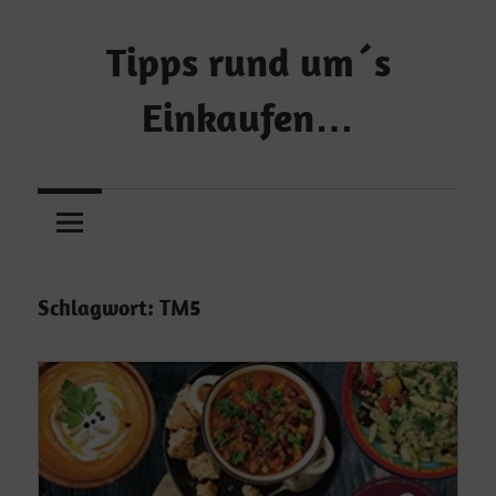
Zum
Inhalt
Tipps rund um´s
springen
Einkaufen…
…
und
Geld
sparen!
Schlagwort:
TM5