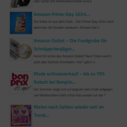
oder Gürtel mit Automatikschnalle sind e
Amazon Prime-Day 2024...
Die Katze ist aus dem Sack… Der Prime-Day 2024 wird
abermals 48 Stunden andauern. Amazon hat n
Amazon Outlet – Die Fundgrube für
Schnäppchenjäger...
Kennt Ihr schon das Amazon Outlet? Nein? Dann wird´s
jetzt aber höchste Eisenbahn. Hier* gibt´s n
Mode schlussverkauf – bis zu 70%
Rabatt bei Bonprix...
Der Sommer neigt sich so langsam dem Ende entgegen
und Weihnachten steht schon fast wieder vor der T
Malen nach Zahlen wieder voll im
Trend...