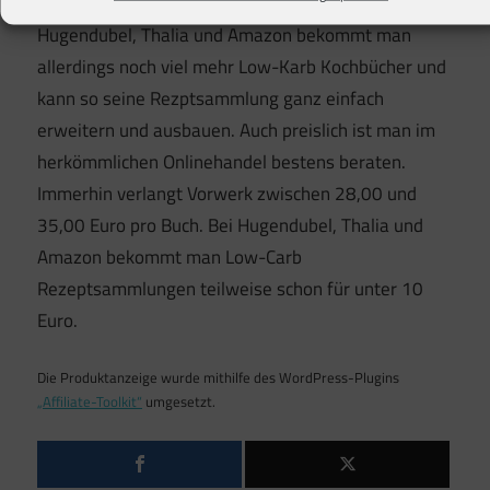
Anfang gemacht. Im Onlinehandel wie bei
Hugendubel, Thalia und Amazon bekommt man
allerdings noch viel mehr Low-Karb Kochbücher und
kann so seine Rezptsammlung ganz einfach
erweitern und ausbauen. Auch preislich ist man im
herkömmlichen Onlinehandel bestens beraten.
Immerhin verlangt Vorwerk zwischen 28,00 und
35,00 Euro pro Buch. Bei Hugendubel, Thalia und
Amazon bekommt man Low-Carb
Rezeptsammlungen teilweise schon für unter 10
Euro.
Die Produktanzeige wurde mithilfe des WordPress-Plugins
„Affiliate-Toolkit“
umgesetzt.