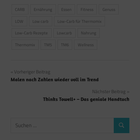
CARB
Ernährung
Essen
Fitness
Genuss
LOW
Low carb
Low-Carb für Thermomix
Low-Carb Rezepte
Lowcarb
Nahrung
Thermomix
TM5
TM6
Wellness
Beitragsnavigation
Vorheriger Beitrag
Malen nach Zahlen wieder voll im Trend
Nächster Beitrag
Thinks Towell+ – Das geniale Handtuch
Suchen
Suchen
nach: